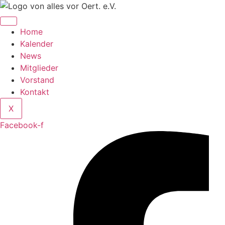
Zum
Inhalt
springen
Home
Kalender
News
Mitglieder
Vorstand
Kontakt
X
Facebook-f